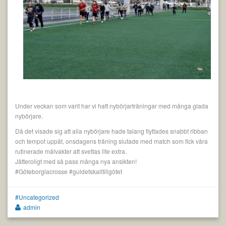
Under veckan som varit har vi haft nybörjarträningar med många glada
nybörjare.
Då det visade sig att alla nybörjare hade talang flyttades snabbt ribban
och tempot uppåt, onsdagens träning slutade med match som fick våra
rutinerade målvakter att svettas lite extra.
Jätteroligt med så pass många nya ansikten!
#Göteborglacrosse #guldetskalltillgötet
Uncategorized
admin