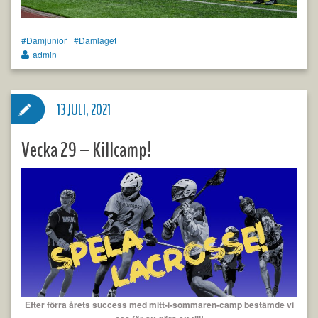
Damjunior
Damlaget
admin
13 JULI, 2021
Vecka 29 – Killcamp!
Efter förra årets success med mitt-i-sommaren-camp bestämde vi