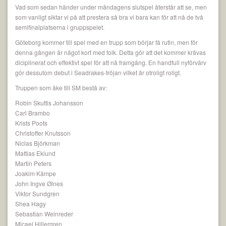
Vad som sedan händer under måndagens slutspel återstår att se, men
som vanligt siktar vi på att prestera så bra vi bara kan för att nå de två
semifinalplatserna i gruppspelet.
Göteborg kommer till spel med en trupp som börjar få rutin, men för
denna gången är något kort med folk. Detta gör att det kommer krävas
diciplinerat och effektivt spel för att nå framgång. En handfull nyförvärv
gör dessutom debut i Seadrakes-tröjan vilket är otroligt roligt.
Truppen som åke till SM bestå av:
Robin Skuttis Johansson
Carl Brambo
Krists Poots
Christoffer Knutsson
Niclas Björkman
Mattias Eklund
Martin Peters
Joakim Kämpe
John Ingve Ølnes
Viktor Sundgren
Shea Hagy
Sebastian Weinreder
Micael Hillergren