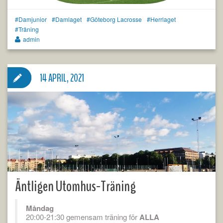
Damjunior
Damlaget
Göteborg Lacrosse
Herrlaget
Träning
admin
14 APRIL, 2021
Äntligen Utomhus-Träning
Måndag
20:00-21:30 gemensam träning för
ALLA