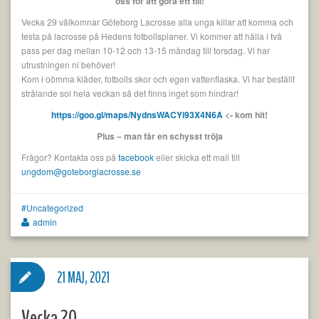
oss för att göra ett till!
Vecka 29 välkomnar Göteborg Lacrosse alla unga killar att komma och
testa på lacrosse på Hedens fotbollsplaner. Vi kommer att hålla i två
pass per dag mellan 10-12 och 13-15 måndag till torsdag. Vi har
utrustningen ni behöver!
Kom i oömma kläder, fotbolls skor och egen vattenflaska. Vi har beställt
strålande sol hela veckan så det finns inget som hindrar!
https://goo.gl/maps/NydnsWACYi93X4N6A
<- kom hit!
Plus – man får en schysst tröja
Frågor? Kontakta oss på
facebook
eller skicka ett mail till
ungdom@goteborglacrosse.se
Uncategorized
admin
21 MAJ, 2021
Vecka 20