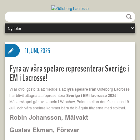
11 JUNI, 2025
Fyra av våra spelare representerar Sverige i
EM i Lacrosse!
Vi är otroligt stolta att meddela att
fyra spelare från
Göteborg Lacrosse
har blivit uttagna att representera
Sverige i EM i lacrosse 2025
!
Mästerskapet går av stapeln i Wrocław, Polen mellan den 9 Juli och 19
Juli, och våra spelare kommer bära de blågula färgerna med stolthet.
Robin Johansson, Målvakt
Gustav Ekman, Försvar