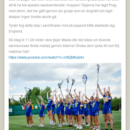
att få ha två spelare representerade i truppen! Tjejerna har tagit Prag
med storm, det har gått igenom sin grupp som en ångvält och tagit
skalpar ingen trodde skulle gå.
Tyvärr tog detta stop i semifinalen mot på pappret EMs starkaste lag,
England.
Så idag kl 11.00 möter våra tjejer Wales där det slåss om Svensk
damlacrosse första medalj genom tiderna! Önska dem lycka till och följ
matchen här!
https://www.youtube.com/watch?v=mfI2jMKad4c