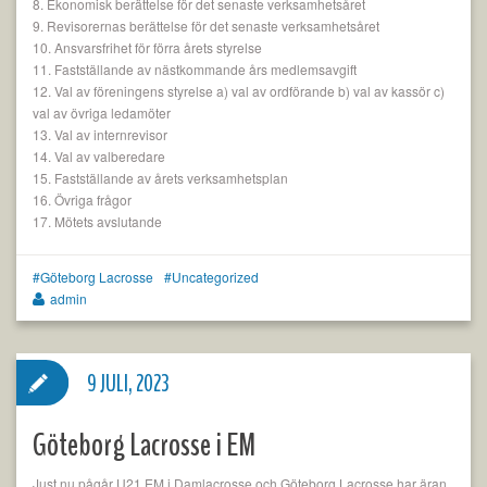
8. Ekonomisk berättelse för det senaste verksamhetsåret
9. Revisorernas berättelse för det senaste verksamhetsåret
10. Ansvarsfrihet för förra årets styrelse
11. Fastställande av nästkommande års medlemsavgift
12. Val av föreningens styrelse a) val av ordförande b) val av kassör c)
val av övriga ledamöter
13. Val av internrevisor
14. Val av valberedare
15. Fastställande av årets verksamhetsplan
16. Övriga frågor
17. Mötets avslutande
Göteborg Lacrosse
Uncategorized
admin
9 JULI, 2023
Göteborg Lacrosse i EM
Just nu pågår U21 EM i Damlacrosse och Göteborg Lacrosse har äran