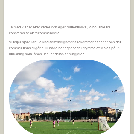
Ta med kläder efter väder och egen vattenflaska, fotbollskor för
konstgräs är att rekommendera.
Vi följer självklart Folkhälsomyndighetens rekommendationer och det
kommer finns tillgång till både handsprit och utrymme att vistas på. All
utrusning som lånas ut eller delas är rengjorda