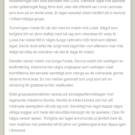
förstärkningar från våra kamrater från Lund. Eftersom laget inte spelade
under göteborgsk flagg förra året, utan det officiellt var Lund Lacrosse
som kom på en femte plats, är laget oseedat vilket medfört att vi hamnat
i tuffast möjliga grupp.
Turneringen inleds för vår del med en match mot Luleå. Något som
troligtvis blir en jämn battalj med två lag som utvecklas för varje år.
Luleå har också fått in några tunga nyförvärv inför året som stärker
laget. Det är dock alltid lite lurigt med laget från norr eftersom man inte
riktigt vet vilka de mönstrar när det är dags för match.
Därefter väntar match mot tunga Farsta. Denna match blir verkligen en
kraftmätning. Kobrorna har några ungtuppar som verkligen visat
framfötterna det senaste samtidigt som många av de rutinerade gamla
rävarna finns kvar. En mix mellan gammalt och ungt som blir en
utmaning för grabbarna från västkusten.
Sista gruppspelsmatchen spelas på söndagseftermiddagen mot
regerande mästarna Nordia. Nordia är erkänt kvicka och har sitt
intränade spelsystem att luta sig mot. Samtidigt har laget tappat några
viktiga kuggar och hade det stundtals kämpigt när de spelade i Oslo för
några veckor sedan. Troligtvis ser laget annorlunda ut jämfört med då,
men matchen har potential att bli jämn om göteborgarna kan täppa igen
i försvaret.